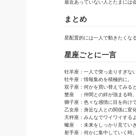
最近あっていない人とたまには
まとめ
星配置的には一人で動きたくな
星座ごとに一言
牡羊座：一人で突っ走りすぎな
牡牛座：情報集めを積極的に。
双子座：何かを買い替えてみる
蟹座 ：仲間との絆が強まる時
獅子座：色々な感情に目を向け
乙女座：身近な人との関係に変
天秤座：みんなでワイワイする
蠍座 ：未来をしっかり見てい
射手座：何かに集中していく時