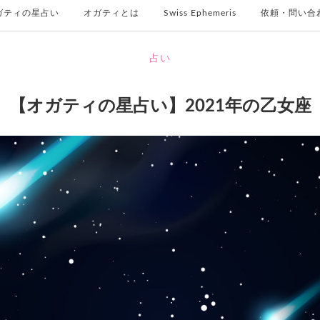
ガティの星占い
オガティとは
Swiss Ephemeris
依頼・問い合
占い
【オガティの星占い】2021年の乙女座